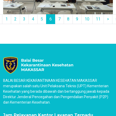
1
2
3
4
5
6
7
8
9
10
11
>
BALAI BESAR KEKARANTINAAN KESEHATAN MAKASSAR
merupakan salah satu Unit Pelaksana Teknis (UPT) Kementerian
Kesehatan yang berada dibawah dan bertanggung jawab kepada
Direktur Jenderal Pencegahan dan Pengendalian Penyakit (P2P)
dan Kementerian Kesehatan.
Jam Pelayanan Kantor Layanan Terpadu