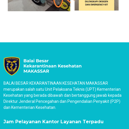
BALAI BESAR KEKARANTINAAN KESEHATAN MAKASSAR
merupakan salah satu Unit Pelaksana Teknis (UPT) Kementerian
Kesehatan yang berada dibawah dan bertanggung jawab kepada
Direktur Jenderal Pencegahan dan Pengendalian Penyakit (P2P)
dan Kementerian Kesehatan.
Jam Pelayanan Kantor Layanan Terpadu