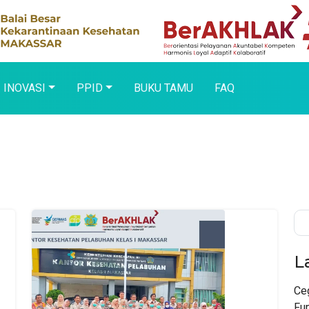
INOVASI
PPID
BUKU TAMU
FAQ
L
Ceg
Fu