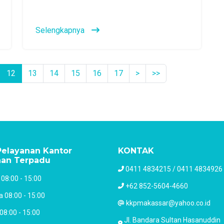
Selengkapnya
12
13
14
15
16
17
>
>>
elayanan Kantor
KONTAK
nan Terpadu
0411 4834215 / 0411 4834926
 08:00 - 15:00
+62 852-5604-4660
a 08:00 - 15:00
kkpmakassar@yahoo.co.id
08:00 - 15:00
Jl. Bandara Sultan Hasanuddin