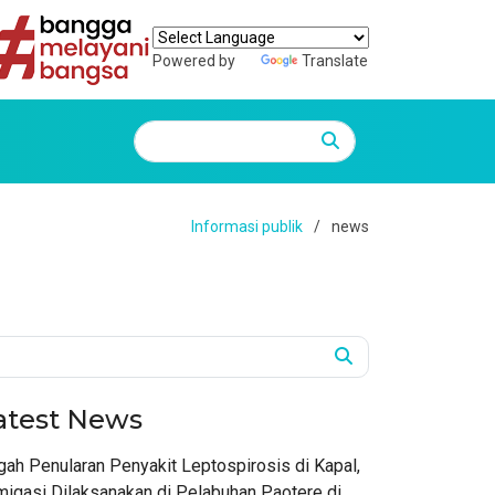
Powered by
Translate
Informasi publik
news
atest News
ah Penularan Penyakit Leptospirosis di Kapal,
migasi Dilaksanakan di Pelabuhan Paotere di