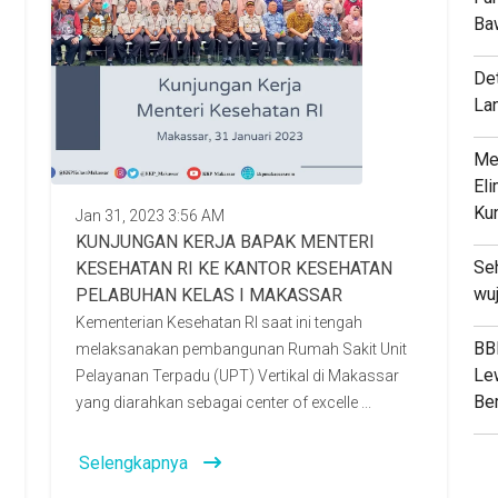
Ba
De
La
Me
Eli
Ku
Jan 31, 2023 3:56 AM
KUNJUNGAN KERJA BAPAK MENTERI
Seh
KESEHATAN RI KE KANTOR KESEHATAN
wuj
PELABUHAN KELAS I MAKASSAR
Kementerian Kesehatan RI saat ini tengah
BB
melaksanakan pembangunan Rumah Sakit Unit
Le
Pelayanan Terpadu (UPT) Vertikal di Makassar
Ber
yang diarahkan sebagai center of excelle ...
Selengkapnya