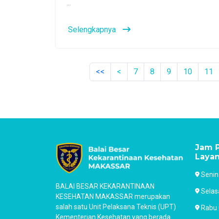
...
Selengkapnya
<<
<
7
8
9
10
11
Jam P
Laya
Senin
BALAI BESAR KEKARANTINAAN
Selas
KESEHATAN MAKASSAR merupakan
salah satu Unit Pelaksana Teknis (UPT)
Rabu 
Kementerian Kesehatan yang berada