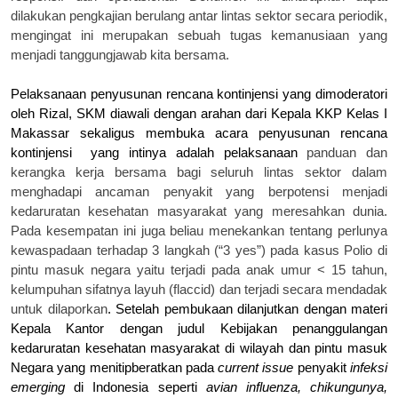
dilakukan pengkajian berulang antar lintas sektor secara periodik
,
mengingat ini
merupakan
sebuah tugas kemanusiaan yang
menjadi
tanggung
jawab
kita
bersama.
Pelaksanaan
p
enyusunan rencana kontinjensi yang dimoderatori
oleh Rizal, SKM diawali dengan
a
rahan dari
Kepala K
KP
Kelas I
Mak
a
ssar sekaligus membuka acara
p
enyusunan rencana
kontinjensi
yang intinya adalah pelaksanaan
panduan dan
kerangka kerja bersama bagi seluruh lintas sektor dalam
menghadapi ancaman penyakit yang berpotensi menjadi
kedaruratan kesehatan masyarakat yang meresahkan dunia
.
Pada kesempatan ini juga beliau menekankan tentang perlunya
kewaspadaan terhadap 3 langkah (“3 yes”)
pada kasus Polio di
pintu masuk negara yaitu terjadi pada anak umur < 15 tahun,
kelumpuhan sifatnya layuh (flaccid) dan terjadi secara mendadak
untuk dilaporkan
. Setelah pembukaan dilanjutkan dengan
m
ateri
Kepala Kantor dengan judul
Kebijakan penanggulangan
k
edaruratan
k
esehatan
m
asyarakat di wilayah dan pintu masuk
Negara
yang menitipberatkan pada
c
urrent issue
penyakit
infeksi
emerging
di Indonesia seperti
a
vian
in
flu
enza
, chikungunya,