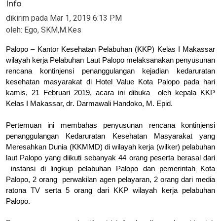
Info
dikirim pada
Mar 1, 2019 6:13 PM
oleh:
Ego, SKM,M.Kes
Palopo – Kantor Kesehatan Pelabuhan
(KKP)
Kelas I Makassar
wilayah kerja Pelabuhan Laut Palopo melaksanakan penyusunan
rencana kontinjensi penanggulangan
kejadian kedaruratan
kesehatan masyarakat
di Hotel Value Kota Palopo pada hari
kamis, 21 Februari 2019, acara ini
dibuka
oleh
kepala
K
KP
Kelas I Makassar, dr
.
Darmawali Handoko, M. Epid.
Pertemuan ini membahas
p
enyusunan
r
encana
k
ontinjensi
p
enanggulangan Kedaruratan Kesehatan
Masyarakat
yang
Meresahkan Dunia (KKMMD) di wilayah kerja
(wilker)
p
elabuhan
la
ut Palopo yang diikuti
sebanyak
44
orang peserta berasal dari
instansi
di
lingkup pelabuhan Palopo dan pemerintah Kota
Palopo,
2
orang
perwakilan
agen pelayaran, 2 orang dari media
ratona TV serta 5 orang dari KKP wilayah kerja
p
elabuhan
Palopo.