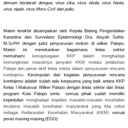
demam berdarah dengue,
virus
z
ika, virus
e
bola, virus
h
anta,
virus nipah, virus Mers-CoV dan polio.
Materi terakhir disampaikan oleh Kepala Bidang Pengendalian
Karantina dan Surveilans Epidemiologi Dra. Aisyah Sufrie,
M.ScPH dengan
judul p
enyusunan
r
enkon di
wilker
Palopo.
Materi ini menekankan bagaimana
l
intas
s
ektor
m
emaham
i
kesiapsiagaan
KKP
dalam menghadapi
kemungkinan masuknya penyakit KKM melalui
p
elabuhan
Palopo
dan peran aktif lintas sektor
dalam
penyusunan rencana
kontinjensi
. Kesimpulan dari kegiatan penyusunan rencana
kontinjensi
adalah
s
udah ada kerjasama yang baik antara KKP
Kelas I Makassar Wilker Palopo dengan lintas sektor dan lintas
program Kota Palopo serta semua pihak sudah memiliki
kepedulian
menghadapi kejadian masalah-masalah kesehatan
terutama masalah kesehatan masyarakat yang kita sebut
sebagai Kedaruratan Kesehatan Masyarakat (KKM)
sesuai
peran masing-masing.(EGO)