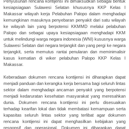
Penyusunan
r
encana
k
ontijensi ini dimaksudkan sebagai bentuk
kesiapsiagaan Sulawesi Selatan khususnya KKP Kelas I
Makassar wilayah kerja Pelabuhan Palopo dalam menghadapi
kemungkinan masuknya
penyebaran penyakit dari satu wilayah
ke wilayah lain yang ber
potensi KKMMD
melalui
p
elabuhan
Palopo
dan
sebagai
upaya kesiapsiagaan menghadapi KKM
untuk melindungi
warga negara indonesia (WNI)
kususnya warga
Sulawesi Selatan dari negara terjangkit dan yang pergi ke negara
terjangkit, serta memutus rantai penularan dan meminimalisir
kasus kematian di wi
ker
p
elabuhan Palopo KKP Kelas I
Makassar.
Keberadaan
dokumen r
encana
k
ontijensi ini diharapkan dapat
menjadi panduan dan kerangka kerja bersama bagi seluruh lintas
sektor dalam menghadapi ancaman penyakit yang berpotensi
menjadi kedaruratan kesehatan masyarakat yang meresahkan
dunia.
Dokumen rencana k
ontijensi ini perlu disesuaikan
terhadap kearifan lokal dan tidak membatasi kemampuan serta
kapasitas seluruh lintas sektor yang terlibat agar
dokumen
r
encana
k
ontijensi ini dapat menghasilkan kebijakan yang
responsif dan operasional. Dokumen ini d
iharapkan d
apat