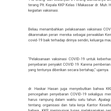
terang
Plt.
Kepala
KKP Kelas I Makassar
dr
. Muh.
H
kegiatan vaksinasi.
Beliau menambahkan
pelaksanaan vaksinasi
COVI
dikarenakan
peran mereka
sebagai perwakilan Ke
covid-19 baik terhadap dirinya sendiri, keluarga m
"Pelaksanaan vaksinasi COVID-19 untuk keberha
penyebaran penyakit COVID 19. Karena pemberian v
yang tentunya diberikan secara bertahap," ujarnya.
d
r
.
Haskar Hasan juga menyebutkan
bahwa
KK
pencegahan
penyebaran
COVID-19 sekaligus m
harus rampung
dalam waktu
satu tahun. Apalag
tentang organisasi dan tata kerja
K
antor
K
eseh
bahwa KKP mempunyai tugas melaksanakan pence