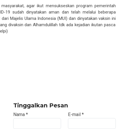
masyarakat, agar ikut
mensukseskan
program pemerintah
VID-19
sudah dinyatakan aman
dan
telah melalui beberapa
 dari
Majelis Ulama Indonesia (MUI)
dan dinyatakan
vaksin ini
g divaksin dan Alhamdulillah tdk ada kejadian ikutan pasca
elpi)
Tinggalkan Pesan
Nama
*
E-mail
*