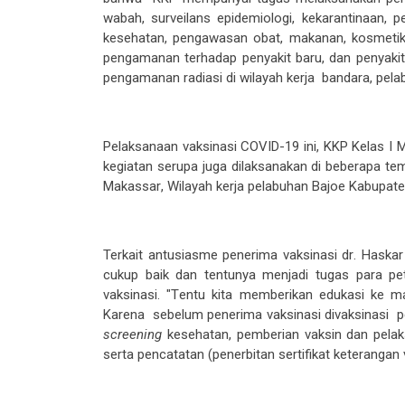
wabah, surveilans epidemiologi, kekarantinaan, 
kesehatan, pengawasan obat, makanan, kosmetik
pengamanan terhadap penyakit baru, dan penyakit 
pengamanan radiasi di wilayah kerja bandara, pelab
P
elaksanaan vaksinasi
COVID-19 ini
, KKP
Kelas I 
kegiatan serupa juga dilaksanakan
di beberapa tem
Makassar
,
Wilayah kerja p
elabuhan Bajoe
Kabupate
Terkait
antusias
me
penerima vaksinasi dr
.
Haska
cukup baik dan tentunya menjadi tugas para
pe
vaksinasi.
"
T
entu kita memberikan edukasi ke m
Karena sebelum penerima vaksinasi divaksinasi pe
screening
kesehatan
,
pemberian
vaksin dan
pela
serta pencatatan (penerbitan sertifikat
keterangan