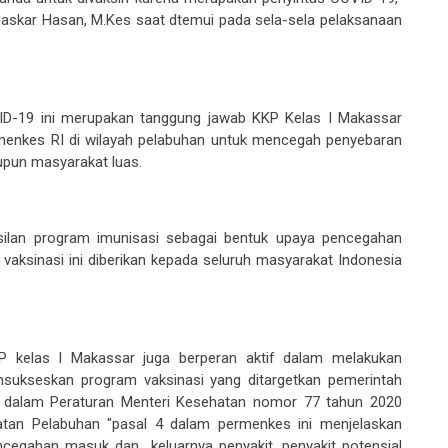
askar Hasan
, M.Kes saat dtemui pada sela-sela pelaksanaan
D-19 ini merupakan tanggung jawab
KKP
Kelas I
Makassar
menkes RI di wilayah pelabuhan
untuk mencegah penyebaran
aupun masyarakat luas.
silan program imunisasi sebagai bentuk upaya pencegahan
aksinasi ini diberikan kepada seluruh masyarakat Indonesia
P kelas I Makassar juga
berperan aktif
dalam melakukan
ensukseskan
program
vaksinasi yang ditargetkan pemerintah
i dalam
P
eraturan
Menteri
Kesehatan nomor 77 tahun 2020
atan
P
elabuhan
"
p
asal 4
dalam permenkes ini menjelaskan
gahan masuk dan keluarnya penyakit, penyakit potensial