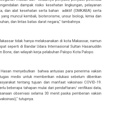
pengendalian dampak risiko kesehatan lingkungan, pelayanan
a, dan alat kesehatan serta bahan adiktif (OMKABA) serta
yang muncul kembali, bioterorisme, unsur biologi, kimia dan
uhan, dan lintas batas darat negara,"
tambah
nya.
Makassar tidak
hanya melak
sana
kan di kota Makassar, namun
pat seperti di Bandar
Udara Internasional
Sultan Hasanuddin
n Bone
,
dan wilayah kerja p
elabuhan
Palopo Kota Palopo
.
r Hasan menyebutkan
bahwa antusias para penerima vaksin
tugas
medis untuk memberikan edukasi sebelum diberikan
asyarakat tentang tujuan dan manfaat vaksinasi COVID
-
19.
rlu beberapa tahapan mulai dari pendaftaran/
v
erifikasi
data
,
ksanaan
observasi
selama 30 menit paska pemberian vaksin
vaksinasi)," tutupnya.