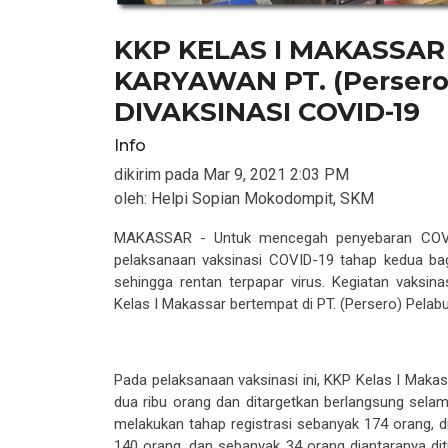
KKP KELAS I MAKASSAR
KARYAWAN PT. (Persero
DIVAKSINASI COVID-19
Info
dikirim pada
Mar 9, 2021 2:03 PM
oleh:
Helpi Sopian Mokodompit, SKM
MAKASSAR - Untuk mencegah penyebaran
COV
pelaksanaan
vaksinasi
COVID-19 tahap kedua bagi 
sehingga rentan terpapar virus
.
Kegiatan vaksina
Kelas I Makassar
bertempat
di PT.
(Persero)
Pelab
Pada p
elaksanaan vaksinasi
ini,
KKP Kelas I Makas
dua
ribu orang dan ditargetkan berlangsung selama 
melakukan tahap
registrasi sebanyak 174 orang, 
140 orang
.
dan sebanyak 34 orang
diantaranya
di