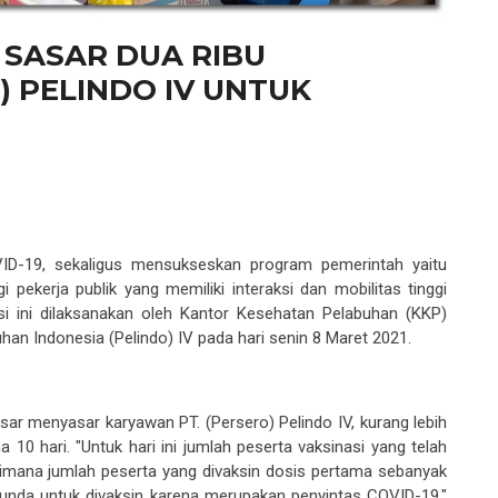
 SASAR DUA RIBU
) PELINDO IV UNTUK
ID
-19, sekaligus mensukseskan program pemerintah
yaitu
pekerja publik yang memiliki interaksi dan mobilitas tinggi
si ini dilaksanakan oleh
Kantor Kesehatan Pelabuhan (KKP)
uhan Indonesia
(Pelindo)
IV
pada hari s
enin
8
Maret 2021
.
sar menyasar karyawan PT.
(Persero)
Pelindo
IV, kurang lebih
10 hari. "Untuk hari ini jumlah peserta vaksinasi yang telah
dimana jumlah peserta yang divaksin dosis
pertama
sebanyak
tunda untuk
di
vaksin karena
merupakan
penyintas COVID-19,"