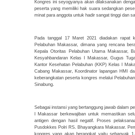
Kongres ini
seyogyanya
akan
dilaksanakan deng
peserta yang memiliki hak suara sedangkan pese
minat para anggota untuk hadir sangat tinggi dan 
Pada tanggal 17 Maret 2021 diadakan rapat
Pelabuhan Makassar, dimana yang rencana bera
Kepala Otoritas Pelabuhan Utama Makassar, B
Kesyahbandaran Kelas I Makassar, Gugus Tuga
Kantor
Kesehatan Pelabuhan
(KKP) Kelas I Maka
Cabang Makassar
, Ko
o
r
dinator
lap
angan
HMI dan 
keberangkatan peserta kongres melalui Pelabuha
Sinabung.
Sebagai instansi yang bertanggung jawab dalam p
I Makassar b
erkewajiban untuk memastikan sel
antigen dengan hasil
negatif
. Proses pelaksana
Pusdokkes Polri RS. Bhayangkara Makassar.
Pem
kongres yang akan berangkat
yaitu
sebanyak 1.