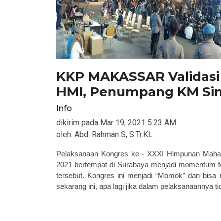
KKP MAKASSAR Validasi 
HMI, Penumpang KM Si
Info
dikirim pada
Mar 19, 2021 5:23 AM
oleh:
Abd. Rahman S, S.Tr.KL
Pelaksanaan
Kongres
ke -
XXXI H
impunan
M
ah
2021
bertempat
di Surabaya menjadi momentum ter
tersebut. Kongres ini menjadi “Momok” dan bisa
sekarang ini, apa lagi jika dalam pelaksanaannya t