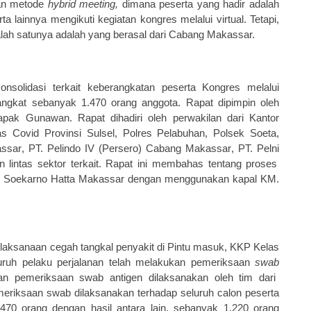
an metode
hybrid meeting,
dimana peserta yang hadir adalah
rta lainnya
mengikuti kegiatan kongres
melalui virtual. Tetapi,
salah satunya adalah yang berasal dari Cabang Makassar.
k
onsolidasi terkait keberangkatan peserta Kongres melalui
ngkat sebanyak 1.470 orang anggota. Rapat dipimpin oleh
apak Gunawan. Rapat dihadiri oleh
p
erwakilan dari Kantor
s Covid Provinsi
Sulsel
, Polres Pelabuhan, Polsek Soeta,
ssar
,
PT.
Pelindo IV
(Persero) Cabang Makassar
, PT. Pelni
lintas sektor terkait. Rapat ini membahas tentang proses
n
Soekarno Hatta
Makassar dengan menggunakan kapal KM.
elaksanaan cegah tangkal penyakit di Pintu masuk, KKP
Kelas
uruh pelaku perjalanan telah melakukan
pemeriksaan
swab
an
pemeriksaan
swab antigen dilaksanakan oleh tim dari
eriksaan s
wab dilaksanakan terhadap seluruh calon peserta
470 orang dengan hasil
antara lain,
sebanyak 1.220
orang