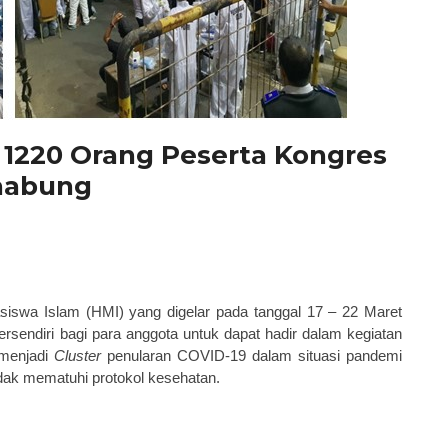
1220 Orang Peserta Kongres
nabung
asiswa
I
slam (HMI)
yang digelar
p
ada tanggal 17 – 22 Maret
sendiri bagi para anggota untuk dapat hadir dalam kegiatan
 menjadi
Cluster
penularan COVID-19
dalam situasi
p
andemi
idak mematuhi protokol kesehatan.