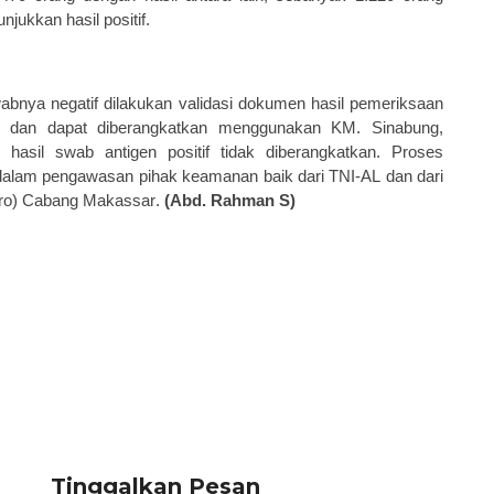
unjukkan
hasil
positif
.
wab
nya
negati
f
dilakukan validasi
dokumen hasil pemeriksaan
dan dapat diberangkatkan menggunakan KM. Sinabung,
hasil swab antigen positif
tidak diberangkatkan. Proses
dalam
pengawasan
p
ihak
k
eamanan baik dari TNI
-AL
dan dari
ero) Cabang Makassar
.
(Abd. Rahman S)
Tinggalkan Pesan