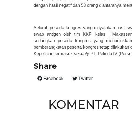
dengan hasil
n
egatif dan 53 orang
diantaranya men
Seluruh peserta
kongres
yang dinyatakan hasil s
swab antigen
oleh
t
im
KKP Kelas I Makassar
sedangkan
peserta kongres
yang
menunjukkan 
pemberangkatan
peserta
kongres
tetap dilakukan
Kepolisian termasuk
security
PT.
Pelindo
IV (Pers
Share
Facebook
Twitter
KOMENTAR