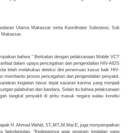
andaran Utama Makassar serta
Koordinator
Substansi
, Sub
I Makassar.
paikan bahwa " Berkaitan d
en
g
a
n pelaksanaan Mobile VCT
anfaat d
a
l
a
m upaya pencegahan dan pengendalian HIV-AIDS
kita telah melakuk
a
n deteksi dini penemuan kasus baik HIV-
n membantu proses pencegahan dan pengendalian penyakit.
sanak
a
n kegiatan harus tepat sasaran karena y
an
g menjadi
gkungan palabuhan dan bandara. Selain itu b
a
hw
a
pelaksanaan
ah tangkal penyakit di pintu masuk negara walau kondisi
apak H. Ahmad Wahid, ST.,MT.,M.Mar.E, juga menyampaikan
ara bekelanjutan, "Kedepannya agar program kegiatan yang