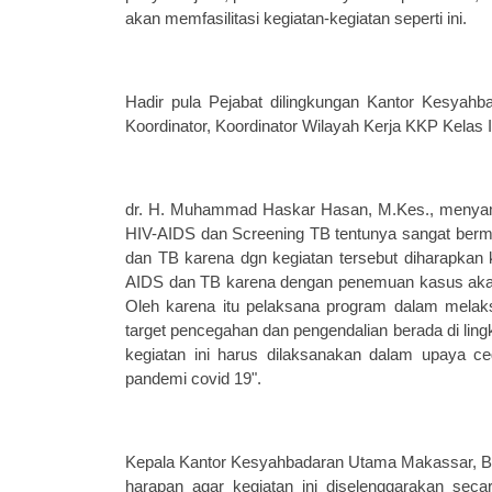
akan memfasilitasi kegiatan-kegiatan seperti ini.
Hadir pula
Pejabat dilingkungan Kantor Kesyahb
Koordinator, Koordinator Wilayah Kerja KKP Kelas 
dr. H. Muhammad Haskar Hasan, M.Kes., menyam
HIV-AIDS dan Screening TB tentunya sangat berm
dan TB karena dgn kegiatan t
e
rsebut diharapk
a
n 
AIDS dan TB karena d
en
g
a
n penemuan kasus aka
Oleh karena itu pelaksana program
dalam
melak
target pencegahan dan pengendalian berada d
i
lin
kegiatan ini harus dilaksanak
a
n d
a
l
a
m upaya ceg
pandemi covid 19".
Kepala Kantor
K
esyahbadaran Utama Makassar, B
harapan agar kegiatan ini diselenggarakan sec