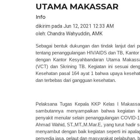
UTAMA MAKASSAR
Info
dikirim pada
Jun 12, 2021 12:33 AM
oleh:
Chandra Wahyuddin, AMK
Sebagai bentuk dukungan dan tindak lanjut dari
tentang penanggulangan HIV/AIDS dan TB, Kanto
dengan Kantor Kesyahbandara
n
Utama Makassa
(VCT) dan S
kri
ning TB.
Kegiatan ini sesuai de
Kesehatan pasal 164 ayat 1 bahwa upaya kesehatan
dan terbebas dari gangguan kesehatan.
Pelaksana Tugas
Kepala
KKP
Kelas I Makassa
sambutannya menyampaikan bahwa kegiatan 
penyakit menular selain penanggulangan COVID-
Ahmad Wahid, ST.,MT.,M.Mar.E, yang turut hadir
s
menyambut dengan baik kegiatan seperti ini apalagi
penyedia jasa, pelaut dan masyarakat pelabuhan