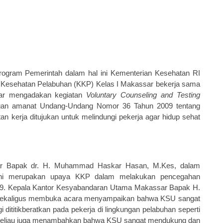
 program
P
emerintah dalam hal ini Kementerian Kesehatan RI
r Kesehatan Pelabuhan
(KKP)
Kelas I Makassar bekerja sama
r mengadakan kegiatan
Voluntary Counseling and Testing
ngan amanat Undang-Undang Nomor 36 Tahun 2009 tentang
 kerja ditujukan untuk melindungi pekerja agar hidup sehat
r Bapak dr. H. Muhammad Haskar Hasan, M.Kes,
dalam
ini merupakan upaya KKP dalam melakukan pencegahan
19.
Kepala Kantor Kesyabandaran Utama Makassar Bapak H.
ekaligus membuka acara menyampaikan bahwa KSU sangat
 dititikberatkan pada pekerja di
lingkungan pelabuhan seperti
, beliau juga menambahkan bahwa KSU sangat mendukung dan