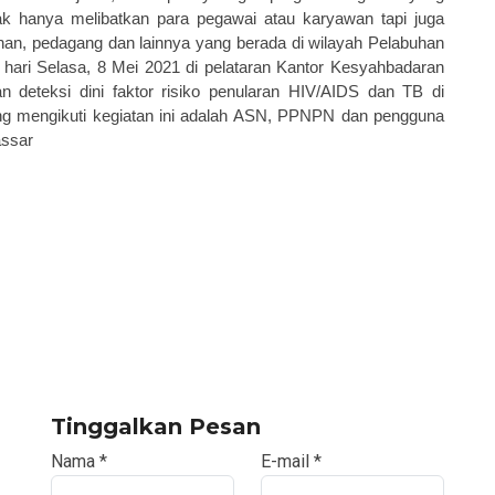
dak hanya melibatkan para pegawai atau karyawan t
a
p
i
juga
han, pedagang dan lain
nya
yang berada di
wilayah
P
elabuhan
 hari Selasa, 8 Mei 2021 di pelataran Kantor Kesyahbadaran
 deteksi dini faktor r
i
siko penularan HIV/AIDS dan TB di
g mengikuti kegiatan ini adalah ASN, PPNPN dan pengguna
ssar
Tinggalkan Pesan
Nama
*
E-mail
*