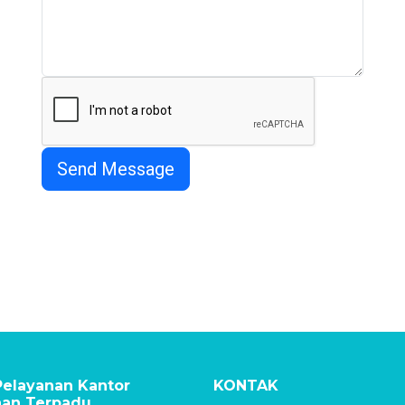
elayanan Kantor
KONTAK
nan Terpadu