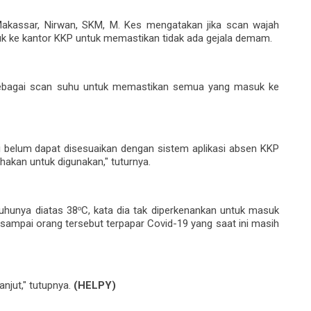
Makassar, Nirwan, SKM, M. Kes mengatakan jika scan wajah
 ke kantor KKP untuk memastikan tidak ada gejala demam.
ebagai scan suhu untuk memastikan semua yang masuk ke
i belum dapat disesuaikan dengan sistem aplikasi absen KKP
akan untuk digunakan," tuturnya.
uhunya diatas 38
C, kata dia tak diperkenankan untuk masuk
o
sampai orang tersebut terpapar Covid-19 yang saat ini masih
anjut," tutupnya.
(HELPY)