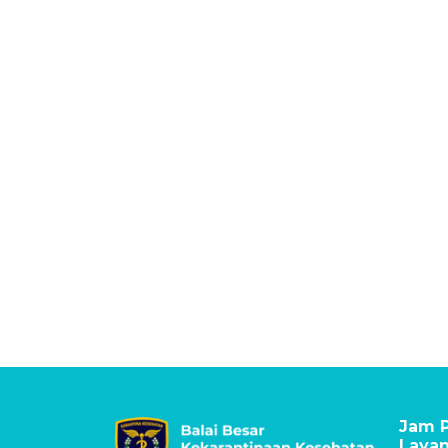
Jam P
Laya