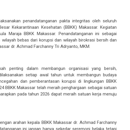
lak
sanakan
penandatangan
an
pakta integritas oleh seluruh
 Besar
K
ekarantinaan Kesehatan (BBKK) Makassar. Kegiatan
 Aula Maraja BBKK Makassar. Penandatangan
an
ini sebagai
ilayah bebas dari korupsi dan wilayah birokrasi bersih dan
assar dr. Achmad Farchanny Tri Adr
y
anto, MKM.
gkah penting dalam membangun organisasi yang bersih,
ni dilaksanakan setiap awal tahun untuk membangun budaya
ncegahan dan pemberantasan korupsi di lingkungan BBKK
24 BBKK Makassar telah meraih penghargaan sebagai satuan
harapkan pada tahun 2026 dapat meraih satuan kerja menuju
i dengan arahan kepala BBKK Makassar dr. Achmad Farchanny
datangan
an
ini jangan hanya sekedar seremoni belaka tetapi