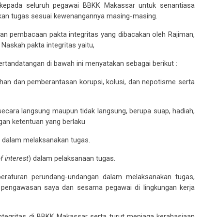
 kepada seluruh pegawai BBKK Makassar
untuk senantiasa
akan tugas sesuai kewenangannya masing-masing.
ukan pembacaan pakta integritas yang dibacakan oleh Rajiman,
Naskah pakta integritas yaitu
,
rtandatangan di bawah ini menyatakan sebagai berikut :
han dan pemberantasan korupsi, kolusi, dan nepotisme serta
ecara langsung
maupun
tidak langsung
,
berupa suap, hadiah,
gan ketentuan yang berlaku
el dalam melaksanakan tugas.
of interest
) dalam pelaksanaan tugas
.
eraturan perundang-undangan dalam melaksanakan tugas,
h pengawasan saya dan sesam
a
pegawai di lingkungan kerja
ntegritas di BBKK Makassar
serta turut menjaga kerahasiaan