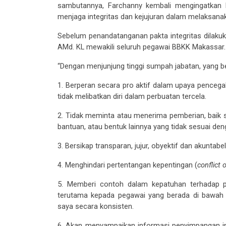
sambutannya, Farchanny kembali mengingatkan
menjaga integritas dan kejujuran dalam melaksan
Sebelum penandatangan
an
pakta integritas dilak
AMd. KL mewakili seluruh pegawai BBKK Makassar. 
“Dengan menjunjung tinggi sumpah jabatan, yang be
1. Berperan secara pro aktif dalam upaya pencega
tidak melibatkan diri dalam perbuatan tercela.
2.
Tidak meminta atau menerima pemberian
, baik
s
bantuan
,
atau bentuk lainnya yang tidak sesuai den
3.
Bersikap transparan, jujur, obyektif dan akuntab
4.
Menghindari pertentangan kepentingan (
conflict 
5.
Member
i
contoh dalam kepatuhan terhadap p
terutama kepada pegawai yang berada di bawa
saya secara konsisten.
6.
Akan menyampaikan informasi penyimpan
g
an i