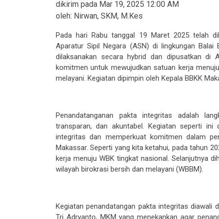
dikirim pada
Mar 19, 2025 12:00 AM
oleh:
Nirwan, SKM, M.Kes
Pada hari Rabu tanggal 19 Maret 2025
telah
di
A
paratur
S
ipil Negara
(ASN)
di lingkungan Balai
dilaksanakan secara hybrid dan dipusatkan di
komitmen untuk mewujudkan satuan kerja menuju w
melayani. Kegiatan dipimpin oleh Kepala BBKK Mak
Penandatanganan pakta integritas adalah lan
transparan, dan akuntabel. Kegiatan seperti i
integritas dan memperkuat komitmen dalam pe
Makassar. Seperti
yang
kita ketahui
,
pada tahun 20
kerja menuju WBK tingkat nasional.
Selanjutnya d
i
wilayah birokrasi bersih dan melayani (WBBM).
Kegiatan penandatangan pakta integritas diawal
Tri Adryanto, MKM yang menekankan agar penan