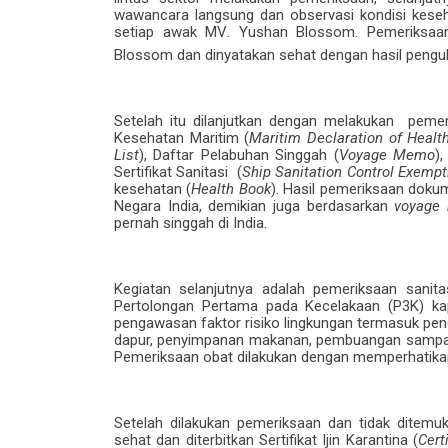
wawancara
langsung
dan observasi kondisi kese
setiap
awak
MV
.
Yushan Blossom. Pemeriksa
Blossom
dan
dinyatakan
sehat dengan hasil
pengu
Setelah itu dilanjutkan dengan melakukan pemer
Kesehatan Maritim (
Maritim Declaration of Healt
List
), Daftar Pelabuhan Singgah (
Voyage Memo
)
Sertifikat Sanitasi (
Ship Sanitation Control Exempti
kesehatan (
Health Book
). Hasil pemeriksaan doku
Negara India, demikian juga berdasarkan
voyage
pernah singgah di India.
Kegiatan selanjutnya adalah pemeriksaan sanit
Pertolongan Pertama pada Kecelakaan (P3K) kapa
pengawasan faktor risiko lingkungan termasuk p
dapur, penyimpanan makanan, pembuangan sampah, 
Pemeriksaan obat dilakukan dengan memperhatikan
Setelah dilakukan pemeriksaan dan tidak ditemuk
sehat dan diterbitkan Sertifikat Ijin Karantina (
Cert