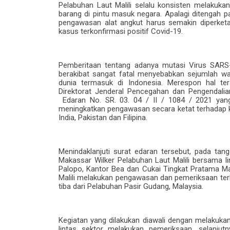
Pelabuhan Laut Malili selalu konsisten melakuka
barang di pintu masuk negara. Apalagi ditengah 
pengawasan alat angkut harus semakin diperket
kasus terkonfirmasi positif
Covid-19.
Pemberitaan
tentang
adanya
mutasi Virus SARS
berakibat sangat fatal menyebabkan
sejumlah wa
dunia termasuk di Indonesia. Merespon hal ter
Direktorat Jenderal Pencegahan dan Pengendalia
Edaran No. SR. 03. 04 / II / 1084 / 2021 yang
meningkatkan pengawasan secara ketat terhadap ke
India, Pakistan dan Filipina.
Menindaklanjuti surat edaran tersebut, pada ta
Makassar Wilker Pelabuhan Laut Malili bersama li
Palopo, Kantor Bea dan Cukai Tingkat Pratama Mali
Malili melakukan pengawasan dan pemeriksaan t
tiba dari Pelabuhan Pasir Gudang, Malaysia.
Kegiatan yang dilakukan
diawali dengan
melakukan 
lintas se
k
tor
melakukan pemeriksaan, s
elanjut