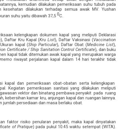
hatannya
, kemudian dilakukan
pemeriksaan suhu tubuh
pada
an
kesehatan
dilakukan terhadap semua
awak
MV
.
Yushan
0
kuran
suhu yaitu
dibawah 37,5
C.
iksaan kelengkapan dokumen kapal yang meliputi Deklarasi
h
), Daftar Kru Kapal (
Kru List
), Daftar Vaksinasi (
Vaccination
, Ukuran kapal (
Ship Particular
), Daftar Obat (
Medicine List
),
on Certificate / Ship Sanitation Control Certificate
), dan buku
men kapal tidak ditemukan awak kapal yang merupakan warga
 memo
riwayat perjalanan kapal dalam 14 hari terakhir tidak
asi kapal dan pemeriksaan obat-obatan serta kelengkapan
l. Kegiatan pemeriksaan sanitasi yang dilakukan meliputi
engawasan vektor dan binatang pembawa penyakit pada ruang
kebersihan kamar kru, anjungan kapal dan ruangan lainnya.
 jumlah persediaan dan masa berlaku obat.
an faktor risiko penularan penyakit, maka kapal dinyatakan
ificate of Pratique
) pada pukul 10.45 waktu setempat (WITA).