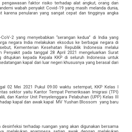
n pengawasan faktor risiko terhadap alat angkut, orang dan
pandemi
wabah penyakit
Covid-19 yang masih melanda dunia,
at karena penularan
yang sangat cepat
dan tingginya angka
-CoV-2 yang menyebabkan “serangan kedua” di India yang
rga negara India melakukan
eksodus ke berbagai negara di
sebut, Kementerian Kesehatan Republik Indonesia melalui
n Penyakit pada tanggal 28 April 2021 mengeluarkan Surat
 ditujukan kepada Kepala KKP di seluruh Indonesia untuk
datangan kapal dari luar negeri khususnya yang berasal dari
nggal 02 Mei 2021 Pukul 09.00 waktu setempat, KKP Kelas I
ntas sektor yaitu Kantor Tempat Pemeriksaan Imigrasi (TPI)
li, dan Kantor Unit Penyelenggara Pelabuhan (UPP) Kelas III
erhadap kapal dan awak kapal MV Yushan Blossom yang baru
desinfeksi terhadap ruangan yang akan digunakan bersama
nya
melakukan
anam
n
esa
setiap
awak
dengan melakukan