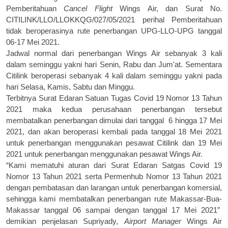
P
emberitahuan
Cancel Flight
Wings Air, dan Surat No.
CITILINK/LLO/LLOKKQG/027/05/2021
p
erihal Pemberitahuan
t
idak
b
eroperasinya
r
ute
penerbangan
UPG-LLO-UPG
tanggal
06-17 Mei
2021
.
Jadwal normal dari penerbangan Wings Air sebanyak 3 kali
dalam seminggu yakni hari
S
enin, Rabu dan Jum'at. Sementara
Citilink beroperasi sebanyak 4 kali dalam seminggu yakni pada
hari Selasa, Kamis, Sabtu dan Minggu.
Terbitnya
Surat Edaran Satuan Tugas Covid 19 Nomor 13 Tahun
2021 maka kedua perusahaan penerbangan tersebut
membatalkan penerbangan dimulai dari tanggal 6
hingga
17 Mei
2021, dan akan beroperasi kembali pada tanggal 18 Mei 2021
untuk penerbangan menggunakan pesawat Citilink dan 19 Mei
2021 untuk penerbangan menggunakan pesawat Wings Air.
“Kami mematuhi aturan dari Surat Edaran Satgas Covid 19
Nomor 13 Tahun 2021 serta Permenhub Nomor 13 Tahun 2021
dengan pembatasan dan larangan untuk penerbangan komersial,
sehingga kami membatalkan penerbangan rute Makassar-Bua-
Makassar tanggal 06 sampai dengan tanggal 17 Mei 2021”
demikian penjelasan Supriyady,
Airport Manager
Wings Air