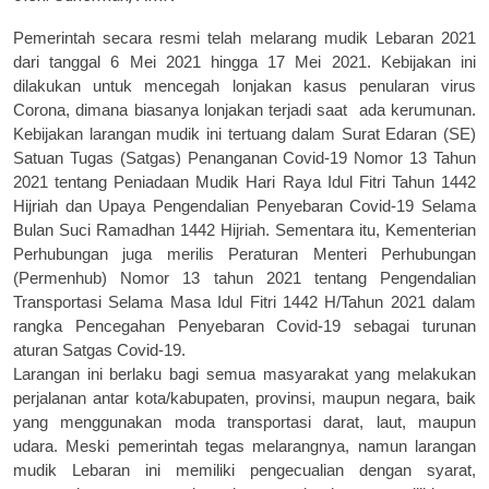
Pemerintah secara resmi telah melarang mudik Lebaran 2021
dari tanggal 6 Mei 2021 hingga 17 Mei 2021. Kebijakan ini
dilakukan untuk mencegah
lonjakan kasus
penularan virus
C
orona, dimana biasanya lonjakan
terjadi saat
ada
kerumunan.
Kebijakan l
arangan
mudik
ini tertuang dalam Surat Edaran (SE)
Satuan Tugas
(Satgas)
Penanganan Covid-19 Nomor 13 Tahun
2021 tentang Peniadaan Mudik Hari Raya Idul Fitri Tahun 1442
Hijriah dan Upaya Pengendalian Penyebaran Covid-19 Selama
Bulan Suci Ramadhan 1442 Hijriah.
Sementara itu, Kementerian
Perhubungan
juga
merilis Peraturan Menteri Perhubungan
(Permenhub) Nomor 13 tahun 2021 tentang Pengendalian
Transportasi Selama Masa Idul Fitri 1442 H/Tahun 2021
d
alam
r
angka Pencegahan Penyebaran C
ovid
-19 sebagai turunan
aturan Satgas C
ovid
-19.
Larangan ini berlaku bagi semua masyarakat yang melakukan
perjalanan antar kota/kabupaten, provinsi, maupun negara, baik
yang menggunakan moda transportasi darat, laut, maupun
udara. Meski pemerintah tegas melarangnya, namun larangan
mudik Lebaran ini memiliki pengecualian dengan
s
yarat,