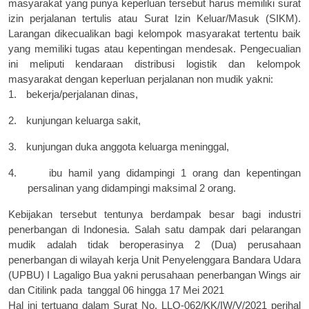
masyarakat yang punya keperluan tersebut harus memiliki surat
izin perjalanan tertulis atau Surat Izin Keluar/Masuk (SIKM).
Larangan dikecualikan bagi kelompok masyarakat tertentu baik
yang memiliki tugas atau kepentingan mendesak.
Pengecualian
ini meliputi
kendaraan distribusi logistik dan kelompok
masyarakat dengan keperluan perjalanan non
mudik yakni:
1.
bekerja/perjalanan dinas,
2.
kunjungan keluarga sakit,
3.
kunjungan duka anggota keluarga meninggal,
4.
ibu hamil yang didampingi 1 orang dan kepentingan
persalinan yang didampingi maksimal 2 orang.
Kebijakan tersebut tentunya berdampak besar bagi industri
penerbangan di Indonesia.
Salah satu dampak dari pelarangan
mudik adalah tidak beroperasinya 2 (Dua) perusahaan
penerbangan di wilayah kerja
Unit Penyelenggara Bandara Udara
(
UPBU
)
I Lagaligo Bua yakni perusahaan penerbangan Wings air
dan Citilink
pada
tanggal 06
hingga
17 Mei 2021
Hal ini tertuang dalam Surat No. LLO-062/KK/IW/V/2021
p
erihal