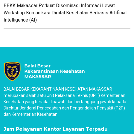
BBKK Makassar Perkuat Diseminasi Informasi Lewat
Workshop Komunikasi Digital Kesehatan Berbasis Artificial
Intelligence (AI)
BALAI BESAR KEKARANTINAAN KESEHATAN MAKASSAR
merupakan salah satu Unit Pelaksana Teknis (UPT) Kementerian
Kesehatan yang berada dibawah dan bertanggung jawab kepada
Direktur Jenderal Pencegahan dan Pengendalian Penyakit (P2P)
dan Kementerian Kesehatan.
Jam Pelayanan Kantor Layanan Terpadu