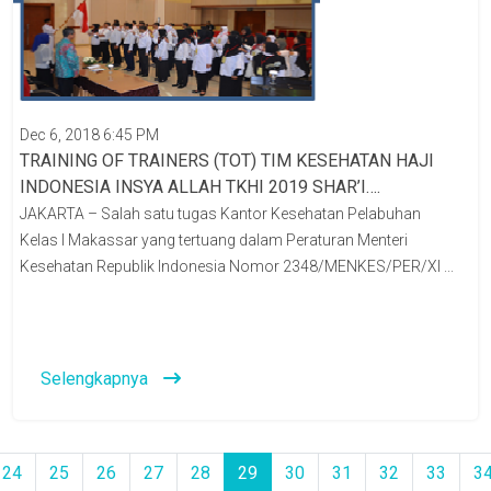
Dec 6, 2018 6:45 PM
TRAINING OF TRAINERS (TOT) TIM KESEHATAN HAJI
INDONESIA INSYA ALLAH TKHI 2019 SHAR’I….
JAKARTA – Salah satu tugas Kantor Kesehatan Pelabuhan
Kelas I Makassar yang tertuang dalam Peraturan Menteri
Kesehatan Republik Indonesia Nomor 2348/MENKES/PER/XI ...
Selengkapnya
24
25
26
27
28
29
30
31
32
33
3