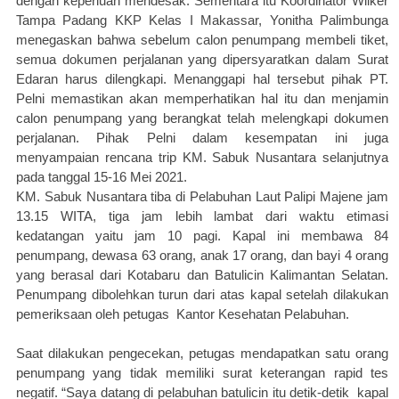
dengan keperluan mendesak. Sementara itu Koordinator Wilker
Tampa Padang KKP Kelas I Makassar, Yonitha Palimbunga
menegaskan bahwa sebelum calon penumpang membeli tiket,
semua dokumen perjalanan yang dipersyaratkan dalam Surat
Edaran harus dilengkapi. Menanggapi hal tersebut pihak PT.
Pelni memastikan akan memperhatikan hal itu dan menjamin
calon penumpang yang berangkat telah melengkapi dokumen
perjalanan. Pihak Pelni dalam kesempatan ini juga
menyampaian rencana trip KM. Sabuk Nusantara selanjutnya
pada tanggal 15-16 Mei 2021.
KM. Sabuk Nusantara tiba di Pelabuhan Laut Palipi Majene jam
13.15 WITA, tiga jam lebih lambat dari waktu etimasi
kedatangan yaitu jam 10 pagi. Kapal ini membawa 84
penumpang, dewasa 63 orang, anak 17 orang, dan bayi 4 orang
yang berasal dari Kotabaru dan Batulicin Kalimantan Selatan.
Penumpang dibolehkan turun dari atas kapal setelah dilakukan
pemeriksaan oleh petugas
Kantor Kesehatan Pelabuhan.
Saat dilakukan pengecekan, petugas mendapatkan satu orang
penumpang yang tidak memiliki surat keterangan rapid tes
negatif. “Saya datang di pelabuhan batulicin itu detik-detik
kapal