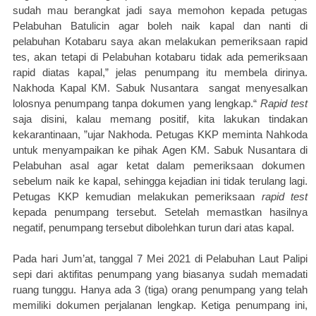
sudah mau berangkat jadi saya memohon kepada petugas
Pelabuhan Batulicin agar boleh naik kapal dan nanti di
pelabuhan Kotabaru saya akan melakukan pemeriksaan rapid
tes, akan tetapi di Pelabuhan kotabaru tidak ada pemeriksaan
rapid diatas kapal,” jelas penumpang itu membela dirinya.
Nakhoda Kapal KM. Sabuk Nusantara
sangat menyesalkan
lolosnya penumpang tanpa dokumen yang lengkap.“
Rapid test
saja disini, kalau memang positif, kita lakukan tindakan
kekarantinaan, ”ujar Nakhoda. Petugas KKP meminta Nahkoda
untuk menyampaikan ke pihak Agen KM. Sabuk Nusantara di
Pelabuhan asal agar ketat dalam pemeriksaan dokumen
sebelum naik ke kapal, sehingga kejadian ini tidak terulang lagi.
Petugas KKP kemudian melakukan pemeriksaan
rapid test
kepada penumpang tersebut. Setelah memastkan hasilnya
negatif, penumpang tersebut dibolehkan turun dari atas kapal.
Pada hari Jum’at, tanggal 7 Mei 2021 di Pelabuhan Laut Palipi
sepi dari aktifitas penumpang yang biasanya sudah memadati
ruang tunggu. Hanya ada 3 (tiga) orang penumpang yang telah
memiliki dokumen perjalanan lengkap. Ketiga penumpang ini,