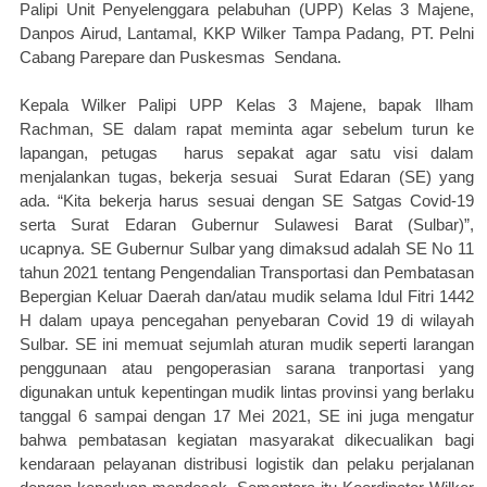
Palipi Unit Penyelenggara pelabuhan (UPP) Kelas 3 Majene,
Danpos Airud, Lantamal, KKP Wilker Tampa Padang, PT. Pelni
Cabang Parepare dan Puskesmas
Sendana.
Kepala Wilker Palipi UPP Kelas 3 Majene, bapak Ilham
Rachman, SE dalam rapat meminta agar sebelum turun ke
lapangan, petugas
harus sepakat agar satu visi dalam
menjalankan tugas, bekerja sesuai
Surat Edaran (SE) yang
ada. “Kita bekerja harus sesuai dengan SE Satgas Covid-19
serta Surat Edaran Gubernur Sulawesi Barat (Sulbar)”,
ucapnya. SE Gubernur Sulbar yang dimaksud adalah SE No 11
tahun 2021 tentang Pengendalian Transportasi dan Pembatasan
Bepergian Keluar Daerah dan/atau mudik selama Idul Fitri 1442
H dalam upaya pencegahan penyebaran Covid 19 di wilayah
Sulbar. SE ini memuat sejumlah aturan mudik seperti larangan
penggunaan atau pengoperasian sarana tranportasi yang
digunakan untuk kepentingan mudik lintas provinsi yang berlaku
tanggal 6 sampai dengan 17 Mei 2021, SE ini juga mengatur
bahwa pembatasan kegiatan masyarakat dikecualikan bagi
kendaraan pelayanan distribusi logistik dan pelaku perjalanan