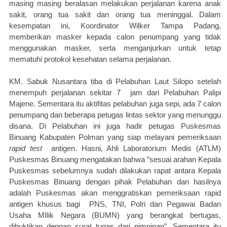
masing masing beralasan melakukan perjalanan karena anak
sakit, orang tua sakit dan orang tua meninggal. Dalam
kesempatan ini, Koordinator Wilker Tampa Padang,
memberikan masker kepada calon penumpang yang tidak
menggunakan masker, serta menganjurkan untuk tetap
mematuhi protokol kesehatan selama perjalanan.
KM. Sabuk Nusantara tiba di Pelabuhan Laut Silopo setelah
menempuh perjalanan sekitar 7
jam dari Pelabuhan Palipi
Majene. Sementara itu aktifitas pelabuhan juga sepi, ada 7 calon
penumpang dan beberapa petugas lintas sektor yang menunggu
disana.
Di Pelabuhan ini juga hadir petugas Puskesmas
Binuang Kabupaten Polman yang siap melayani pemeriksaan
rapid test
antigen. Hasni, Ahli Laboratorium Medis (ATLM)
Puskesmas Binuang mengatakan bahwa ”sesuai arahan Kepala
Puskesmas sebelumnya sudah dilakukan rapat antara Kepala
Puskesmas Binuang dengan pihak Pelabuhan dan hasilnya
adalah Puskesmas akan menggratiskan pemeriksaan rapid
antigen khusus bagi
PNS, TNI, Polri dan Pegawai Badan
Usaha MIlik Negara (BUMN) yang berangkat bertugas,
dibuktikan dengan surat tugas dari pimpinan”.
Sementara itu