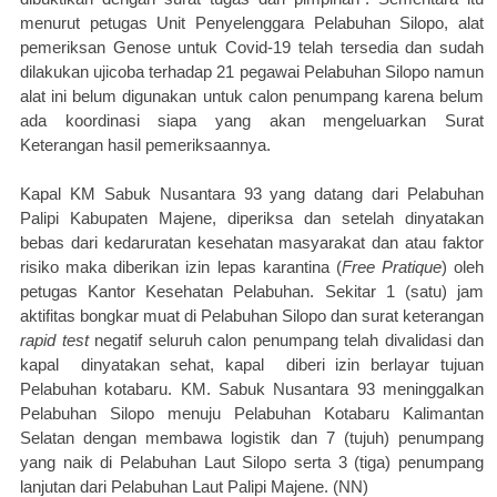
menurut petugas Unit Penyelenggara Pelabuhan Silopo, alat
pemeriksan Genose untuk Covid-19 telah tersedia dan sudah
dilakukan ujicoba terhadap 21 pegawai Pelabuhan Silopo namun
alat ini belum digunakan untuk calon penumpang karena belum
ada koordinasi siapa yang akan mengeluarkan Surat
Keterangan hasil pemeriksaannya.
Kapal KM Sabuk Nusantara 93 yang datang dari Pelabuhan
Palipi Kabupaten Majene, diperiksa dan setelah dinyatakan
bebas dari kedaruratan kesehatan masyarakat dan atau faktor
risiko maka diberikan izin lepas karantina (
Free Pratique
) oleh
petugas Kantor Kesehatan Pelabuhan. Sekitar 1 (satu) jam
aktifitas bongkar muat di Pelabuhan Silopo dan surat keterangan
rapid test
negatif seluruh calon penumpang telah divalidasi dan
kapal
dinyatakan sehat, kapal
diberi izin berlayar tujuan
Pelabuhan kotabaru. KM. Sabuk Nusantara 93 meninggalkan
Pelabuhan Silopo menuju Pelabuhan Kotabaru Kalimantan
Selatan dengan membawa logistik dan 7 (tujuh) penumpang
yang naik di Pelabuhan Laut Silopo serta 3 (tiga) penumpang
lanjutan dari Pelabuhan Laut Palipi Majene. (NN)