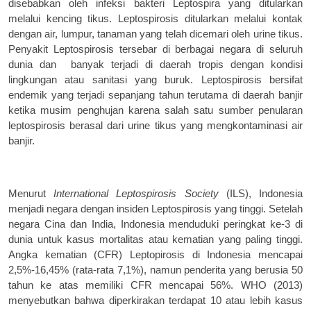
disebabkan oleh infeksi bakteri Leptospira yang ditularkan
melalui kencing tikus. Leptospirosis ditularkan melalui kontak
dengan air, lumpur, tanaman yang telah dicemari oleh
urine
tikus.
P
enyakit
L
eptospirosis tersebar di berbagai
negara di seluruh
dunia
dan
banyak
terjadi di daerah tropis dengan kondisi
lingkungan
atau sanitasi yang buruk. Leptospirosis bersifat
endemik yang terjadi sepanjang tahun terutama
di daerah banjir
ketika musim penghujan karena
salah satu sumber penularan
leptospirosis berasal
dari
urine
tikus yang mengkontaminasi air
banjir.
Menurut
International Leptospirosis
Society
(ILS), Indonesia
menjadi negara dengan
insiden Leptospirosis yang tinggi. Setelah
negara
Cina dan India, Indonesia menduduki peringkat
ke-3 di
dunia untuk kasus mortalitas atau
kematian yang paling tinggi.
Angka kematian
(CFR) Leptopirosis di Indonesia mencapai
2,5%-16,45%
(
rata-rata
7,1%
), namun
penderita yang berusia
50
tahun ke atas memiliki
CFR
mencapai 56%.
WHO (2013)
menyebutkan bahwa diperkirakan terdapat 10 atau lebih kasus