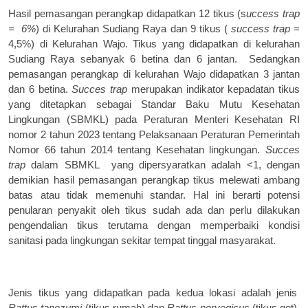
Hasil pemasangan perangkap didapatkan 12 tikus (s
uccess trap
=
6%
) di Kelurahan Sudiang Raya dan 9 tikus (
success trap
=
4,5%) di Kelurahan Wajo. Tikus yang
didapatkan di kelurahan
Sudiang Raya sebanyak 6 betina dan 6 jantan.
Sedangkan
pemasangan perangkap di kelurahan Wajo didapatkan 3 jantan
dan 6 betina.
Succes trap
merupakan indikator kepadatan tikus
yang ditetapkan sebagai Standar Baku Mutu Kesehatan
Lingkungan (SBMKL) pada Peraturan Menteri Kesehatan RI
nomor 2 tahun 2023 tentang Pelaksanaan Peraturan Pemerintah
Nomor 66 tahun 2014 tentang Kesehatan lingkungan.
Succes
trap
dalam SBMKL
yang dipersyaratkan adalah <1, dengan
demikian hasil pemasangan perangkap tikus melewati ambang
batas atau tidak memenuhi standar. Hal ini berarti potensi
penularan penyakit oleh tikus sudah ada dan perlu dilakukan
pengendalian tikus terutama dengan memperbaiki kondisi
sanitasi pada lingkungan sekitar tempat tinggal masyarakat.
Jenis tikus yang didapatkan pada kedua lokasi adalah jenis
Rattus tanezumi
(tikus rumah) dan
Rattus norvegicus
(tikus got).