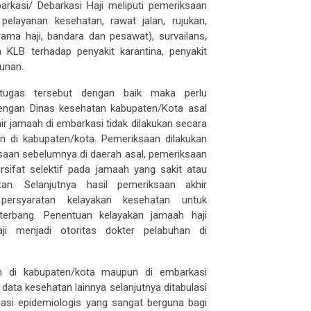
elayanan kesehatan, rawat jalan, rujukan,
rama haji, bandara dan pesawat), survailans,
 KLB terhadap penyakit karantina, penyakit
unan.
-tugas tersebut dengan baik maka perlu
dengan Dinas kesehatan kabupaten/Kota asal
r jamaah di embarkasi tidak dilakukan secara
n di kabupaten/kota. Pemeriksaan dilakukan
saan sebelumnya di daerah asal, pemeriksaan
rsifat selektif pada jamaah yang sakit atau
n. Selanjutnya hasil pemeriksaan akhir
persyaratan kelayakan kesehatan untuk
terbang. Penentuan kelayakan jamaah haji
ji menjadi otoritas dokter pelabuhan di
n di kabupaten/kota maupun di embarkasi
 data kesehatan lainnya selanjutnya ditabulasi
masi epidemiologis yang sangat berguna bagi
b Saudi, perencanaan kebutuhan logistik