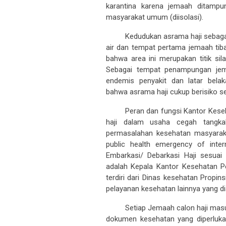
karantina karena jemaah ditampu
masyarakat umum (diisolasi).
Kedudukan asrama haji sebaga
air dan tempat pertama jemaah tib
bahwa area ini merupakan titik sil
Sebagai tempat penampungan jema
endemis penyakit dan latar bela
bahwa asrama haji cukup berisiko se
Peran dan fungsi Kantor Kese
haji dalam usaha cegah tangka
permasalahan kesehatan masyarakat
public health emergency of intern
Embarkasi/ Debarkasi Haji
sesuai 
adalah
Kepala Kantor Kesehatan P
terdiri dari
Dinas kesehatan Propins
pelayanan kesehatan lainnya yang di
Setiap Jemaah calon haji mas
dokumen kesehatan yang diperlukan
Penyelenggara Kesehatan Haji Emba