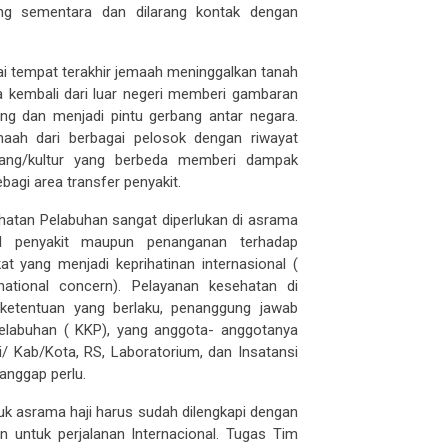
ng sementara dan dilarang kontak dengan
i tempat terakhir jemaah meninggalkan tanah
a kembali dari luar negeri memberi gambaran
ang dan menjadi pintu gerbang antar negara.
ah dari berbagai pelosok dengan riwayat
kang/kultur yang berbeda memberi dampak
bagi area transfer penyakit.
hatan Pelabuhan sangat diperlukan di asrama
l penyakit maupun penanganan terhadap
 yang menjadi keprihatinan internasional (
ational concern).
Pelayanan
kesehatan di
ketentuan yang berlaku,
penanggung jawab
elabuhan ( KKP), yang anggota- anggotanya
i/ Kab/Kota, RS, Laboratorium, dan Insatansi
anggap perlu.
uk asrama haji harus sudah dilengkapi dengan
 untuk perjalanan Internacional.
Tugas Tim
rkasi/ Debarkasi Haji meliputi pemeriksaan