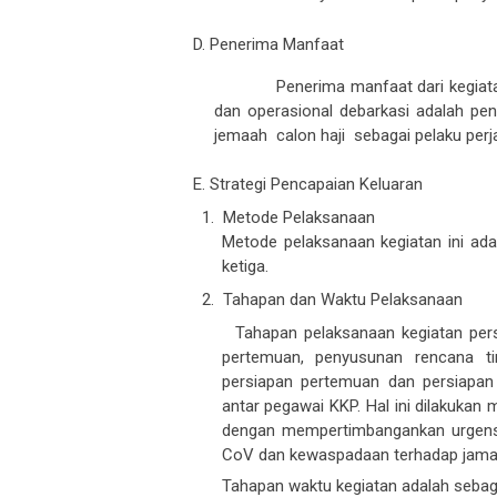
D. Penerima Manfaat
Penerima manfaat dari kegiat
dan operasional debarkasi adalah
pen
jemaah calon haji
sebagai pelaku perja
E. Strategi Pencapaian Keluaran
1. Metode Pelaksanaan
Metode pelaksanaan kegiatan ini ad
ketiga
.
2. Tahapan dan Waktu Pelaksanaan
Tahapan pelaksanaan kegiatan persia
pertemuan, penyusunan rencana ti
persiapan pertemuan dan persiapan m
antar pegawai KKP. Hal ini dilakukan 
dengan mempertimbangankan urgens
CoV dan kewaspadaan terhadap jamaah
Tahapan waktu kegiatan adalah sebaga