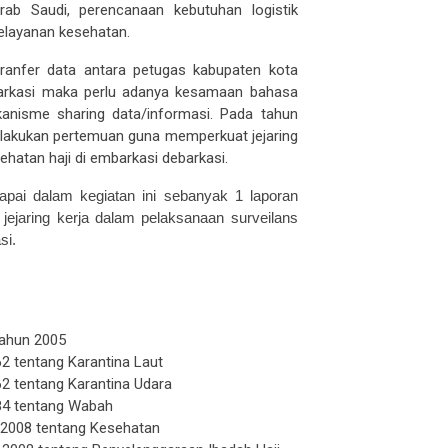
elayanan kesehatan.
anfer data antara petugas kabupaten kota
arkasi maka perlu adanya kesamaan bahasa
kanisme sharing data/informasi. Pada tahun
lakukan pertemuan guna memperkuat jejaring
ehatan haji di embarkasi debarkasi.
capai
dalam kegiatan ini
sebanyak 1 laporan
jejaring kerja dalam pelaksanaan surveilans
si.
tahun 2005
 tentang Karantina Laut
2 tentang Karantina Udara
84 tentang Wabah
2008
tentang Kesehatan
2008 tentang Penyelenggaraan Ibadah Haji