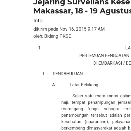
Makassar, 18 - 19 Agustu
Info
dikirim pada
Nov 16, 2015 9:17 AM
oleh:
Bidang PKSE
LA
PERTEMUAN PENGUATAN J
DI EMBARKASI / 
I.
PENDAHULUAN
A. Latar Belakang
Salah satu mata rantai dalam
haji, tempat penampungan jemaa
memegang fungsi sebagai emba
penampungan tersebut adalah per
kesehatan (quarantine), pelayan
berkembang dimasyarakat adalah ba