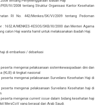
PER/IV/2008 tentang Struktur Organisasi Kantor Kesehatan
ehatan RI No. 442/Menkes/SK/VI/2009 tentang Pedoman
.
or : 1652.A/MENKES-KESOS/SKB/XI/2000 dan Menteri Agama
ng calon Haji wanita hamil untuk melaksanakan ibadah Haji.
ji di embarkasi / debarkasi
 peserta mengenai pelaksanaan sistemkewaspadaan dini dan
a (KLB) di tingkat nasional
peserta mengenai pelaksanaan Surveilans Kesehatan Haji di
peserta mengenai pelaksanaan Surveilans Kesehatan haji di
an
n peserta mengenai
current issue
dalam bidang kesehatan haji
it MersCoV yang berasal dari Arab Saudi.