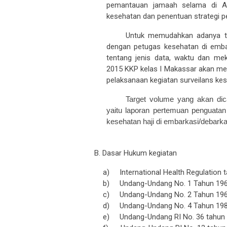
kesehatan dan penentuan strategi p
Untuk memudahkan adanya tr
dengan petugas kesehatan di emb
tentang jenis data, waktu dan me
2015 KKP kelas I Makassar akan me
pelaksanaan kegiatan surveilans kes
Target volume yang akan di
yaitu laporan pertemuan penguatan 
kesehatan haji di embarkasi/debarka
B. Dasar Hukum kegiatan
a)
International Health Regulation 
b)
Undang-Undang No. 1 Tahun 1962
c)
Undang-Undang No. 2 Tahun 196
d)
Undang-Undang No. 4 Tahun 19
e)
Undang-Undang RI No.
36
tahun
f)
Undang-Undang RI No. 13 tahun 