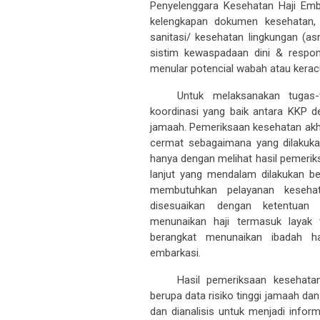
kelengkapan dokumen kesehatan, p
sanitasi/ kesehatan lingkungan (as
sistim kewaspadaan dini & respon
menular potencial wabah atau kerac
Untuk melaksanakan tugas
koordinasi yang baik antara KKP 
jamaah. Pemeriksaan kesehatan akhi
cermat sebagaimana yang dilakuka
hanya dengan melihat hasil pemerik
lanjut yang mendalam dilakukan be
membutuhkan pelayanan kesehata
disesuaikan dengan ketentuan 
menunaikan haji termasuk layak 
berangkat menunaikan ibadah ha
embarkasi.
Hasil pemeriksaan kesehata
berupa data risiko tinggi jamaah dan
dan dianalisis untuk menjadi infor
pemantauan jamaah selama di Ara