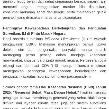
perilaku hidup bersih dan sehat dimanapun berada, seperti rajin
mencuci tangan, menggunakan masker bila diperlukan,
konsumsi makanan sehat dan bergizi, serta melaporkan gejala
penyakit yang dirasakan, harus terus digaungkan.
Pentingnya Kewaspadaan Berkelanjutan dan Penguatan
Surveilans ILI di Pintu Masuk Negara
Hasil analisis surveilans
Influenza Like Illness
(ILI) di wilayah
pengawasan BBKK Makassar menunjukkan bahwa upaya
deteksi dini dan pengendalian penyakit menular masih
memegang peran penting dalam menjaga kesehatan
masyarakat, khususnya di pintu masuk negara. Pergeseran pola
etiologi dari dominasi COVID-19 menuju influenza musiman
menegaskan pentingnya kewaspadaan berkelanjutan dan
penguatan kapasitas laboratorium di era pascapandemi.
Selaras dengan tema
Hari Kesehatan Nasional (HKN) Tahun
2025, “Generasi Sehat, Masa Depan Hebat,”
hasil ini menjadi
pengingat bahwa membangun generasi yang sehat tidak hanya
dimulai dari layanan kuratif, tetapi juga dari sistem surveilans
yang kuat, perilaku hidup bersih, serta komitmen bersama dalam