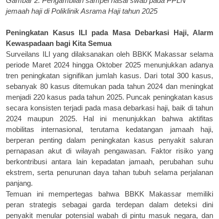
Gambar 2. Pengambilan sampel nasal swab pada PPLN
jemaah haji di Poliklinik Asrama Haji tahun 2025
Peningkatan Kasus ILI
p
ada Masa Debarkasi Haji, Alarm
Kewaspadaan
b
agi Kita Semua
Surveilans ILI yang dilaksanakan oleh BBKK Makassar selama
periode Maret 2024 hingga Oktober 2025 menunjukkan adanya
tren peningkatan signifikan jumlah kasus. Dari total 300 kasus,
sebanyak 80 kasus ditemukan pada tahun 2024 dan meningkat
menjadi 220 kasus pada tahun 2025. Puncak peningkatan kasus
secara konsisten terjadi pada masa debarkasi haji, baik di tahun
2024 maupun 2025. Hal ini menunjukkan bahwa aktifitas
mobilitas internasional, terutama kedatangan jamaah haji,
berperan penting dalam peningkatan kasus penyakit saluran
pernapasan akut di wilayah pengawasan. Faktor risiko yang
berkontribusi antara lain kepadatan jamaah, perubahan suhu
ekstrem, serta penurunan daya tahan tubuh selama perjalanan
panjang.
Temuan ini mempertegas bahwa BBKK Makassar memiliki
peran strategis sebagai garda terdepan dalam deteksi dini
penyakit menular potensial wabah di pintu masuk negara, dan