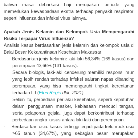
bahwa masa debarkasi haji merupakan periode yang
memerlukan kewaspadaan ekstra terhadap penyakit respiratori
seperti influenza dan infeksi virus lainnya.
Apakah Jenis Kelamin dan Kelompok Usia Mempengaruhi
Risiko Terpapar
Virus Influenza?
Analisis kasus berdasarkan jenis kelamin dan kelompok usia di
Balai Besar Kekarantinaan Kesehatan Makassar:
Berdasarkan jenis kelamin
:
laki-laki 56,34% (169 kasus) dan
·
perempuan 43,66% (131 kasus).
Secara biologis, laki-laki cenderung memiliki respons imun
yang lebih rendah terhadap infeksi saluran napas dibanding
perempuan, yang bisa memengaruhi tingkat kerentanan
terhadap ILI (
Eteri Regis
dkk, 2021).
Selain itu, perbedaan perilaku kesehatan, seperti kepatuhan
dalam penggunaan masker, kebiasaan mencuci tangan,
serta pelaporan gejala, juga dapat berkontribusi terhadap
perbedaan angka kasus antara laki-laki dan perempuan.
Berdasarkan usia: kasus tertinggi terjadi pada kelompok usia
·
>65 tahun (34,67%), yang sebagian besar merupakan