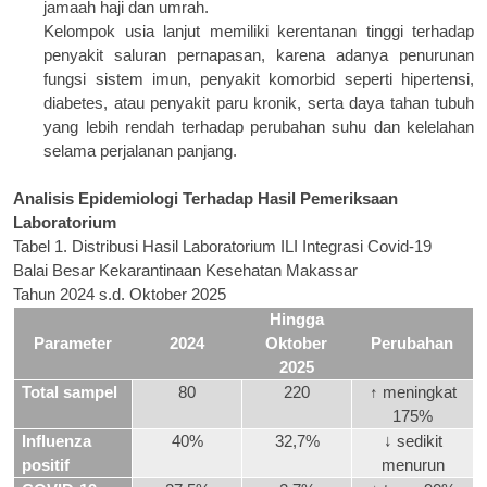
jamaah haji dan umrah.
Kelompok usia lanjut memiliki kerentanan tinggi terhadap
penyakit saluran pernapasan, karena adanya penurunan
fungsi sistem imun, penyakit komorbid seperti hipertensi,
diabetes, atau penyakit paru kronik, serta daya tahan tubuh
yang lebih rendah terhadap perubahan suhu dan kelelahan
selama perjalanan panjang.
Analisis Epidemiologi Terhadap Hasil Pemeriksaan
Laboratorium
Tabel 1. Distribusi Hasil Laboratorium ILI Integrasi Covid-19
Balai Besar Kekarantinaan Kesehatan Makassar
Tahun 2024 s.d. Oktober 2025
Hingga
Parameter
2024
Oktober
Perubahan
2025
Total sampel
80
220
↑ meningkat
175%
Influenza
40%
32,7%
↓ sedikit
positif
menurun