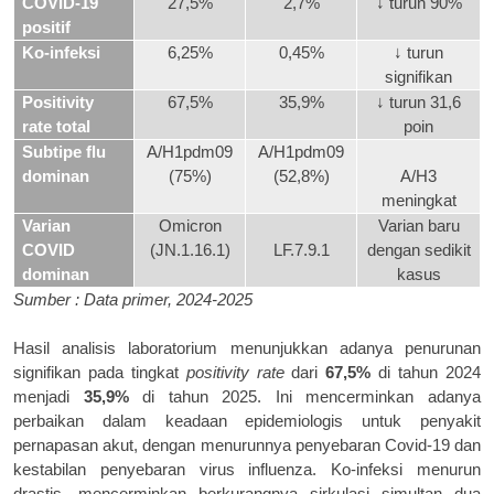
COVID-19
27,5%
2,7%
↓ turun 90%
positif
Ko-infeksi
6,25%
0,45%
↓ turun
signifikan
Positivity
67,5%
35,9%
↓ turun 31,6
rate total
poin
Subtipe flu
A/H1pdm09
A/H1pdm09
dominan
(75%)
(52,8%)
A/H3
meningkat
Varian
Omicron
Varian baru
COVID
(JN.1.16.1)
LF.7.9.1
dengan sedikit
dominan
kasus
Sumber : Data primer, 2024-2025
Hasil analisis laboratorium menunjukkan adanya penurunan
signifikan pada tingkat
positivity rate
dari
67,5%
di tahun 2024
menjadi
35,9%
di tahun 2025. Ini mencerminkan adanya
perbaikan dalam keadaan epidemiologis untuk penyakit
pernapasan akut, dengan menurunnya penyebaran Covid-19 dan
kestabilan penyebaran virus influenza. Ko-infeksi menurun
drastis, mencerminkan berkurangnya sirkulasi simultan dua