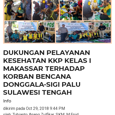
DUKUNGAN PELAYANAN
KESEHATAN KKP KELAS I
MAKASSAR TERHADAP
KORBAN BENCANA
DONGGALA-SIGI PALU
SULAWESI TENGAH
Info
dikirim pada
Oct 29, 2018 9:44 PM
oleh:
Tubianto Anang Zulfikar, SKM, M.Epid